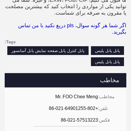
توانید یکی از مواردی را انتخاب کنید که بیشترین مصلحت
یا مقرون به صرفه برای شماست.
اگر شما هر گونه سوال، pls دریغ نکنید با من تماس
بگیرید.
Tags:
پانل پانل پلیس
پانل کنترل پانل,صفحه نمایش پانل آسانسور
پانل پانل پلیس
مخاطب
مخاطب:
Mr. FOO Chee Meng
تلفن:
+86-021-64901255-802
فکس:
86-021-57513223