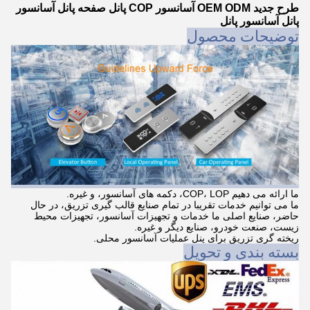
طرح جدید OEM ODM آسانسور COP پانل صفحه پانل آسانسور
پانل آسانسور پانل
توضیحات محصول
ما ارائه می دهیم COP، LOP، دکمه های آسانسور، و غیره.
ما می توانیم خدمات تقریبا در تمام صنایع قالب گیری تزریق، در حال
حاضر، صنایع اصلی ما خدمات و تجهیزات آسانسور، تجهیزات محیط
زیست، صنعت خودرو، صنایع دیگر و غیره.
ریخته گری تزریق برای پنل عملیات آسانسور محلی.
بسته بندی و تحویل