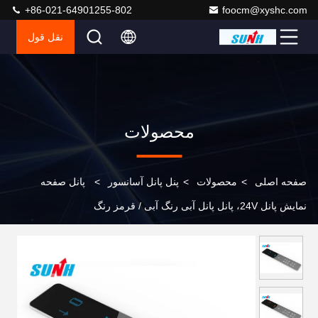
+86-021-64901255-802
foocm@xyshc.com
نقل قول
محصولات
صفحه اصلی
>
محصولات
>
پنل پانل آسانسور
>
پانل صفحه
نمایش پانل 24V، پانل پانل آبی رنگ آبی / قرمز رنگ